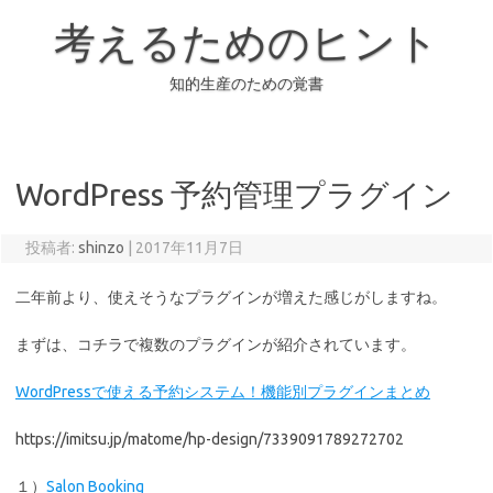
コ
ン
考えるためのヒント
テ
ン
ツ
へ
知的生産のための覚書
ス
キ
ッ
プ
WordPress 予約管理プラグイン
投稿者:
shinzo
|
2017年11月7日
二年前より、使えそうなプラグインが増えた感じがしますね。
まずは、コチラで複数のプラグインが紹介されています。
WordPressで使える予約システム！機能別プラグインまとめ
https://imitsu.jp/matome/hp-design/7339091789272702
１）
Salon Booking