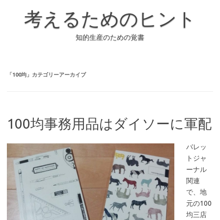
コ
ン
考えるためのヒント
テ
ン
ツ
へ
知的生産のための覚書
ス
キ
ッ
プ
「
100均
」カテゴリーアーカイブ
100均事務用品はダイソーに軍配
バレッ
トジャ
ーナル
関連
で、地
元の100
均三店